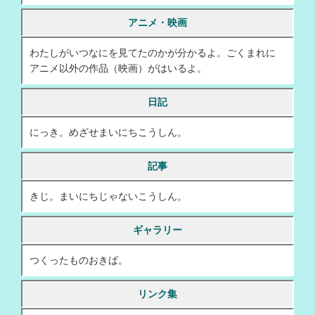
2026/07/09
：日記更新「朝型」
アニメ・映画
2026/07/08
：日記更新「全然涼しい・ブルアカのイベント」
わたしがいつなにを見てたのかが分かるよ。ごくまれに
2026/07/07
：日記更新「七夕・ネトフリ」
アニメ以外の作品（映画）がはいるよ。
2026/07/06
：日記更新「日記タイマー」
日記
2026/07/05
：日記更新「なんかフィットボクシング強度高くなってない？」
2026/07/05
にっき。めざせまいにちこうしん。
：アニメ更新。2026年夏からデザイン変更
2026/07/04
：日記更新「食洗機来た」
記事
2026/07/03
：日記更新「フィットボクシング60日やってた」
きじ。まいにちじゃないこうしん。
2026/07/02
：日記更新「食洗機用の洗剤」
2026/07/01
ギャラリー
：日記更新「もう下半期」
2026/06/30
：日記更新「水筒洗うやつ・最後に弱い」
つくったものおきば。
2026/06/29
：日記更新「ルーティン」
リンク集
2026/06/28
：日記更新「クレカ更新」