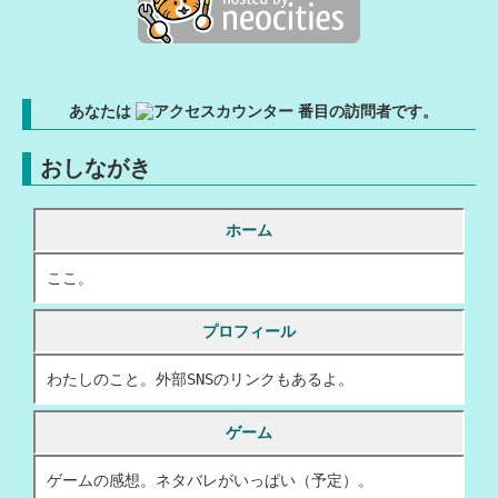
2026/07/21
：日記更新「もうすぐ7月終わる？・コーヒー全然飲んでない」
2026/07/20
：日記更新「あっつ」
2026/07/19
あなたは
番目の訪問者です。
：日記更新「次やるゲーム・ヨギボー」
2026/07/18
：日記更新「ピザ」
おしながき
2026/07/17
：日記更新「半年・ハンターハンター」
2026/07/16
：日記更新「土日の朝にやること」
ホーム
2026/07/15
：日記更新「いきなり暑い・癖」
ここ。
2026/07/14
：日記更新「猛暑日」
2026/07/13
プロフィール
：日記更新「夏って感じ」
2026/07/12
：日記更新「クーラーつけた・アクションしたい」
わたしのこと。外部SNSのリンクもあるよ。
2026/07/11
：日記更新「衣替え」
ゲーム
2026/07/11
：ゲームページのデザインを変更しました。
2026/07/10
ゲームの感想。ネタバレがいっぱい（予定）。
：日記更新「変換」