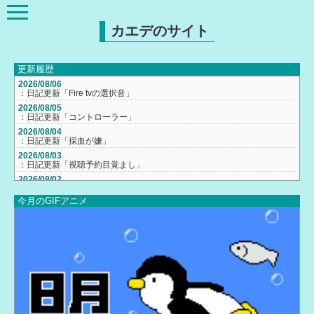
カエデのサイト
更新履歴
2026/08/06
：日記更新「Fire tvの選択音」
2026/08/05
：日記更新「コントローラー」
2026/08/04
：日記更新「採血が嫌」
2026/08/03
：日記更新「視聴予約目覚まし」
2026/08/02
：日記更新「テレビ台買った・体重計」
今月のGIFアニメ
2026/08/01
：日記更新「家具」
2026/08/01
：ギャラリー更新
2026/07/31
：日記更新「かわいそうなヒマワリ・夏ってまだまだある感じ？・営業
日」
2026/07/30
：20,000views突破
2026/07/30