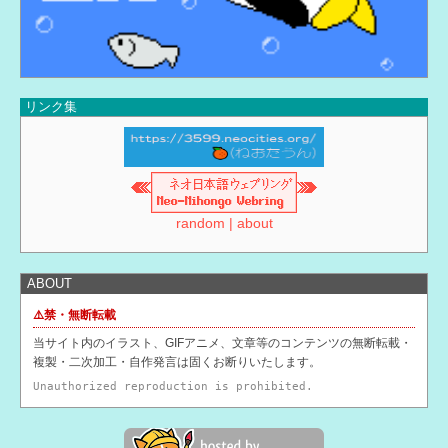
：日記更新「2万いったね」
2026/07/29
：日記更新「幻少パケ版発売めでたいね」
2026/07/28
：日記更新「月末のでかい買い物ってなんか嫌」
2026/07/27
：日記更新「盆早」
リンク集
2026/07/26
：日記更新「頑張った」
2026/07/26
：ゲーム「リズム天国ミラクルスターズ」更新（TWEET ONLY）
2026/07/26
：ゲーム「エイプリル探偵事務所」更新（TWEET ONLY）
random
|
about
2026/07/26
：ゲーム「電車アタック」更新（TWEET ONLY）
2026/07/26
：ゲーム「逆転裁判1・2・3」更新
ABOUT
2026/07/26
：ゲーム「魔法少女ノ魔女裁判」更新
⚠️禁・無断転載
2026/07/25
当サイト内のイラスト、GIFアニメ、文章等のコンテンツの無断転載・
：日記更新「まのさばの話しすぎ」
複製・二次加工・自作発言は固くお断りいたします。
2026/07/24
：日記更新「映画」
Unauthorized reproduction is prohibited.
2026/07/23
：日記更新「テレビ」
2026/07/22
：日記更新「炊飯器」