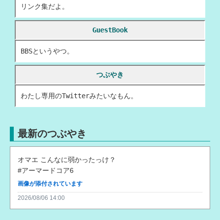
2026/06/27
リンク集だよ。
：日記更新「疲れた」
2026/06/27
：つぶやきページ作成
GuestBook
2026/06/26
：日記更新「クジ泣き・平日の買い出しってめんどくさい」
BBSというやつ。
2026/06/25
：日記更新「コーヒー」
2026/06/24
つぶやき
：日記更新「自分だけのタイムライン」
2026/06/23
：日記更新「タグの意味ちゃんと考えてHTML書け（自戒）」
わたし専用のTwitterみたいなもん。
2026/06/22
：日記更新「初ネットスーパー・脱安物キーボード・スケジュール」
2026/06/21
：日記更新「ネガポジアングラー見た」
最新のつぶやき
2026/06/21
：ギャラリー更新
2026/06/20
オマエ こんなに弱かったっけ？

：日記（日付選択ページのほう）のデザインを変更しました
#アーマードコア6
2026/06/20
：日記更新「大改修の予感（ほぼ確定）」
画像が添付されています
2026/06/20
：「ギャラリー」ページ作成
2026/08/06 14:00
2026/06/20
：トップページのバナー画像部分を「今月のGIFアニメ」に変更しました